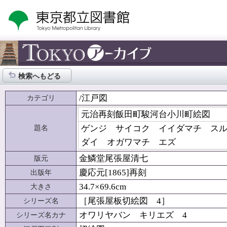
検索へもどる
/江戸図
カテゴリ
元治再刻飯田町駿河台小川町絵図
題名
ゲンジ サイコク イイダマチ ス
ダイ オガワマチ エズ
金鱗堂尾張屋清七
版元
慶応元[1865]再刻
出版年
34.7×69.6cm
大きさ
［尾張屋板切絵図 4］
シリーズ名
オワリヤバン キリエズ 4
シリーズ名カナ