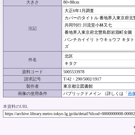
大きさ
80×88cm
大正6年1月調査
カバーのタイトル:番地界入東京府
共同刊行:川流堂小林又七
注記
番地界入東京府北豐島郡岩淵町全圖
バンチカイイリ トウキョウフ キタト
ズ
北区
件名
キタク
資料コード
5005533978
請求記号
T/42・290/5002/1917
製作者
東京都立図書館
画像の使用条件
パブリックドメイン （詳しくは「
画
本資料のURL
https://archive.library.metro.tokyo.lg.jp/da/detail?tilcod=0000000008-0000