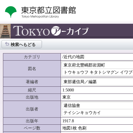
検索へもどる
カテゴリ
/近代の地図
東京府北豐嶋郡岩淵町
図名
トウキョウフ キタトシマグン イワ
著編者
東部遞信局／編纂
縮尺
1:5000
出版地
東京
遞信協會
出版者
テイシンキョウカイ
出版年
1917.8
ページ数
地図1枚 色刷