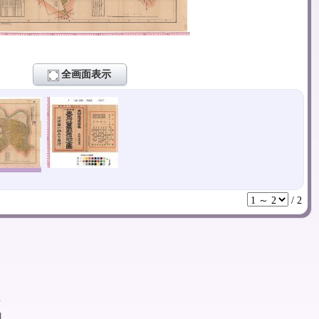
全画面表示
/
2
ト
1