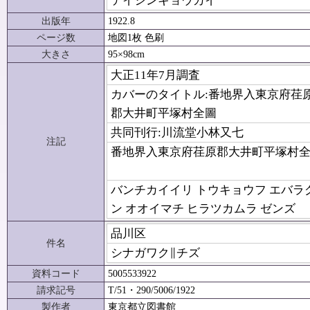
テイシンキョウカイ
出版年
1922.8
ページ数
地図1枚 色刷
大きさ
95×98cm
大正11年7月調査
カバーのタイトル:番地界入東京府荏
郡大井町平塚村全圖
共同刊行:川流堂小林又七
注記
番地界入東京府荏原郡大井町平塚村
バンチカイイリ トウキョウフ エバラ
ン オオイマチ ヒラツカムラ ゼンズ
品川区
件名
シナガワク∥チズ
資料コード
5005533922
請求記号
T/51・290/5006/1922
製作者
東京都立図書館