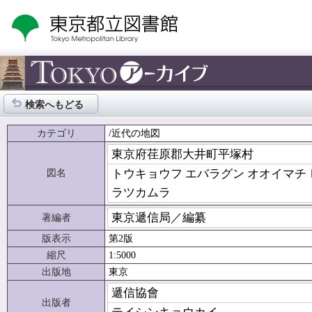
検索へもどる
カテゴリ
/近代の地図
東京府荏原郡大井町平塚村
図名
トウキョウフ エバラグン オオイマチ 
ラツカムラ
東京遞信局／編纂
著編者
版表示
第2版
縮尺
1:5000
出版地
東京
遞信協會
出版者