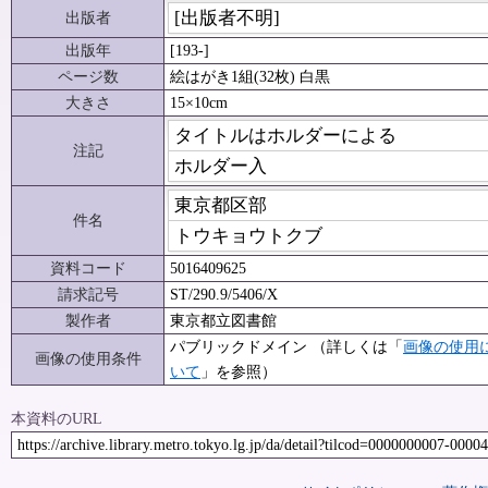
[出版者不明]
出版者
出版年
[193-]
ページ数
絵はがき1組(32枚) 白黒
大きさ
15×10cm
タイトルはホルダーによる
注記
ホルダー入
東京都区部
件名
トウキョウトクブ
資料コード
5016409625
請求記号
ST/290.9/5406/X
製作者
東京都立図書館
パブリックドメイン （詳しくは「
画像の使用
画像の使用条件
いて
」を参照）
本資料のURL
https://archive.library.metro.tokyo.lg.jp/da/detail?tilcod=0000000007-0000