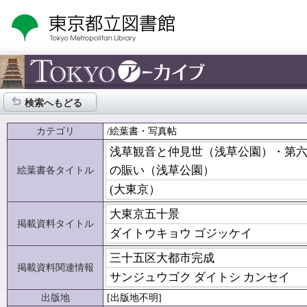
検索へもどる
カテゴリ
/絵葉書・写真帖
浅草観音と仲見世（浅草公園）・第
の賑い（浅草公園）
絵葉書各タイトル
(大東京）
大東京五十景
掲載資料タイトル
ダイトウキョウ ゴジッケイ
三十五区大都市完成
掲載資料関連情報
サンジュウゴク ダイトシ カンセイ
出版地
[出版地不明]