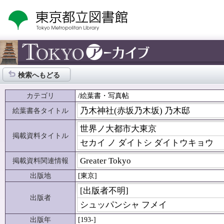
検索へもどる
カテゴリ
/絵葉書・写真帖
乃木神社(赤坂乃木坂) 乃木邸
絵葉書各タイトル
世界ノ大都市大東京
掲載資料タイトル
セカイ ノ ダイトシ ダイトウキョウ
Greater Tokyo
掲載資料関連情報
出版地
[東京]
[出版者不明]
出版者
シュッパンシャ フメイ
出版年
[193-]