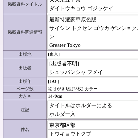
掲載資料タイトル
ダイトウキョウ ゴジッケイ
最新特選豪華原色版
サイシン トクセン ゴウカ ゲンショク
掲載資料関連情報
ン
Greater Tokyo
出版地
[東京]
[出版者不明]
出版者
シュッパンシャ フメイ
出版年
[193-]
ページ数
絵はがき1組(28枚) カラー
大きさ
14×9cm
タイトルはホルダーによる
注記
ホルダー入
東京都区部
件名
トウキョウトクブ