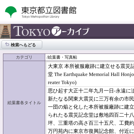
検索へもどる
カテゴリ
/絵葉書・写真帖
大東京 本所被服廠跡に建立せる震災
堂 The Earthquake Memorial Hall Honjo
reater Tokyo)
思ひ起す大正十二年九月一日-永遠に
新たなる関東大震災に三万有余の市
絵葉書各タイトル
一団の焔と化した本所被服廠跡に建
られたる震災記念堂は敷地四百二十
坪、三重塔の高さ百三十五尺、工費
万円苑内に東京市復興記念館、付近