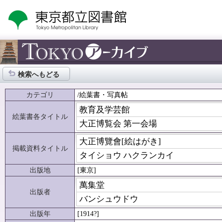
検索へもどる
カテゴリ
/絵葉書・写真帖
教育及学芸館
絵葉書各タイトル
大正博覧会 第一会場
大正博覽會[絵はがき]
掲載資料タイトル
タイショウ ハクランカイ
出版地
[東京]
萬集堂
出版者
バンシュウドウ
出版年
[1914?]