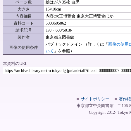
ページ数
絵はがき35枚 白黒
大きさ
15×10cm
内容細目
内容:大正博覽會.東京大正博覽會ほか
資料コード
5003605862
請求記号
T/0・600/5018/
製作者
東京都立図書館
パブリックドメイン （詳しくは「
画像の使用
画像の使用条件
いて
」を参照）
本資料のURL
https://archive.library.metro.tokyo.lg.jp/da/detail?tilcod=0000000007-0000
サイトポリシー
著作権
東京都立中央図書館 〒106-8575
Copyright 2012- Tokyo Me