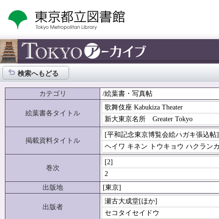
検索へもどる
カテゴリ
/絵葉書・写真帖
歌舞伎座 Kabukiza Theater
絵葉書各タイトル
新大東京名所 Greater Tokyo
[平和記念東京博覧会絵ハガキ張込帖
掲載資料タイトル
ヘイワ キネン トウキョウ ハクラン
[2]
巻次
2
出版地
[東京]
瀬古大成堂[ほか]
出版者
セコタイセイドウ