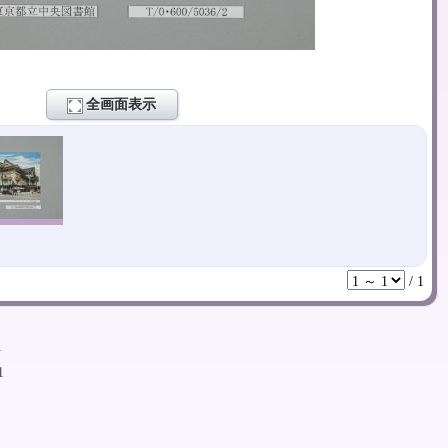
全画面表示
/
1
ト
1