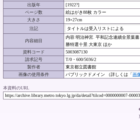
出版年
[1922?]
ページ数
絵はがき88枚 カラー
大きさ
19×27cm
注記
タイトルは受入リストによる
内容:明治神宮. 平和記念連續全景葉書
内容細目
勝特選十景.大東京 ほか
資料コード
5003087130
請求記号
T/0・600/5036/2
製作者
東京都立図書館
画像の使用条件
パブリックドメイン （詳しくは「
画
本資料のURL
https://archive.library.metro.tokyo.lg.jp/da/detail?tilcod=0000000007-0000