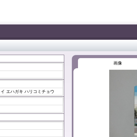
画像
]
カイ エハガキ ハリコミチョウ