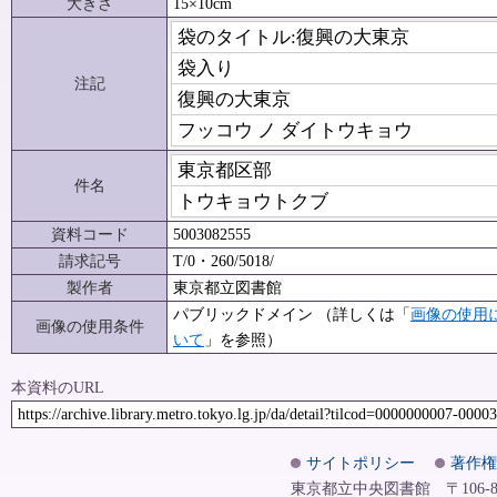
大きさ
15×10cm
袋のタイトル:復興の大東京
袋入り
注記
復興の大東京
フッコウ ノ ダイトウキョウ
東京都区部
件名
トウキョウトクブ
資料コード
5003082555
請求記号
T/0・260/5018/
製作者
東京都立図書館
パブリックドメイン （詳しくは「
画像の使用
画像の使用条件
いて
」を参照）
本資料のURL
https://archive.library.metro.tokyo.lg.jp/da/detail?tilcod=0000000007-0000
サイトポリシー
著作権
東京都立中央図書館 〒106-8575