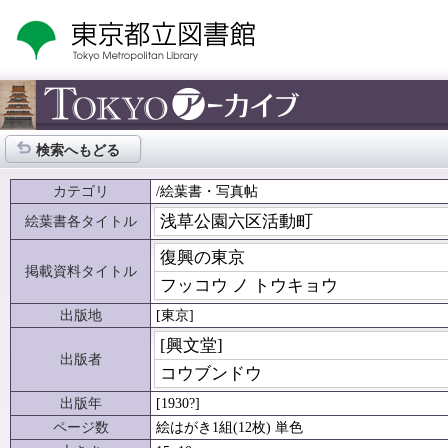
検索へもどる
カテゴリ
/絵葉書・写真帖
浅草公園六区活動町
絵葉書各タイトル
復興の東京
掲載資料タイトル
フッコウ ノ トウキョウ
出版地
[東京]
[興文堂]
出版者
コウブンドウ
出版年
[1930?]
ページ数
絵はがき1組(12枚) 単色