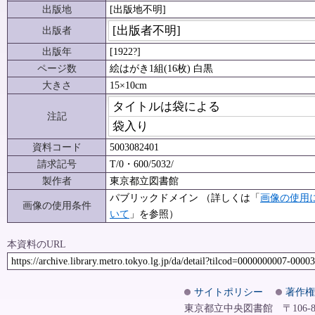
出版地
[出版地不明]
[出版者不明]
出版者
出版年
[1922?]
ページ数
絵はがき1組(16枚) 白黒
大きさ
15×10cm
タイトルは袋による
注記
袋入り
資料コード
5003082401
請求記号
T/0・600/5032/
製作者
東京都立図書館
パブリックドメイン （詳しくは「
画像の使用
画像の使用条件
いて
」を参照）
本資料のURL
https://archive.library.metro.tokyo.lg.jp/da/detail?tilcod=0000000007-0000
サイトポリシー
著作権
東京都立中央図書館 〒106-8575