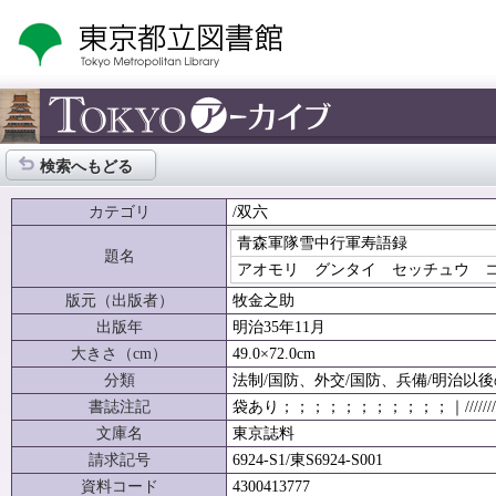
検索へもどる
カテゴリ
/双六
青森軍隊雪中行軍寿語録
題名
アオモリ グンタイ セッチュウ 
版元（出版者）
牧金之助
出版年
明治35年11月
大きさ（cm）
49.0×72.0cm
分類
法制/国防、外交/国防、兵備/明治以後
書誌注記
袋あり；；；；；；；；；；；｜//////////
文庫名
東京誌料
請求記号
6924-S1/東S6924-S001
資料コード
4300413777