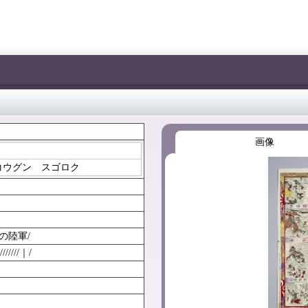
画像
コウグン スゴロク
の陸軍/
////｜/