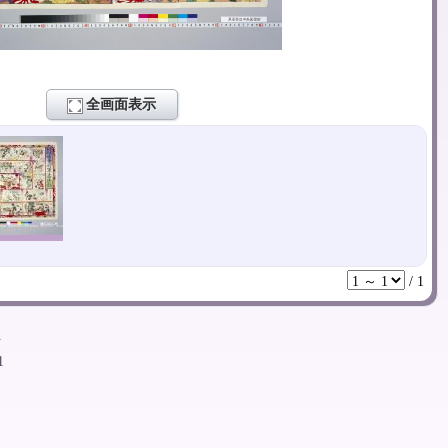
全画面表示
/
1
ト
1