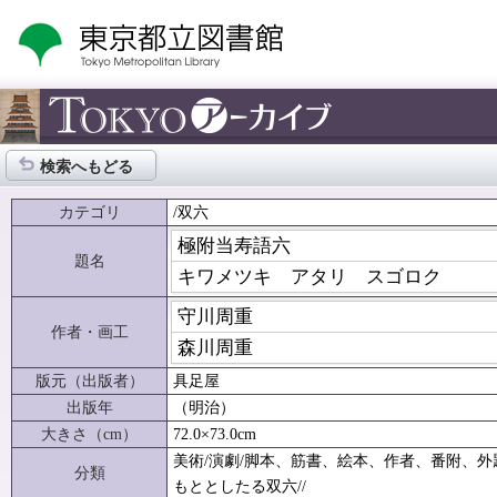
検索へもどる
カテゴリ
/双六
極附当寿語六
題名
キワメツキ アタリ スゴロク
守川周重
作者・画工
森川周重
版元（出版者）
具足屋
出版年
（明治）
大きさ（cm）
72.0×73.0cm
美術/演劇/脚本、筋書、絵本、作者、番附、外
分類
もととしたる双六//