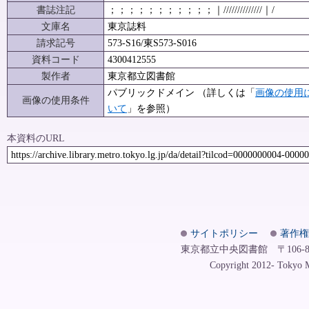
書誌注記
；；；；；；；；；；；｜//////////////｜/
文庫名
東京誌料
請求記号
573-S16/東S573-S016
資料コード
4300412555
製作者
東京都立図書館
パブリックドメイン （詳しくは「
画像の使用
画像の使用条件
いて
」を参照）
本資料のURL
https://archive.library.metro.tokyo.lg.jp/da/detail?tilcod=0000000004-0000
サイトポリシー
著作権
東京都立中央図書館 〒106-8575
Copyright 2012- Tokyo Me