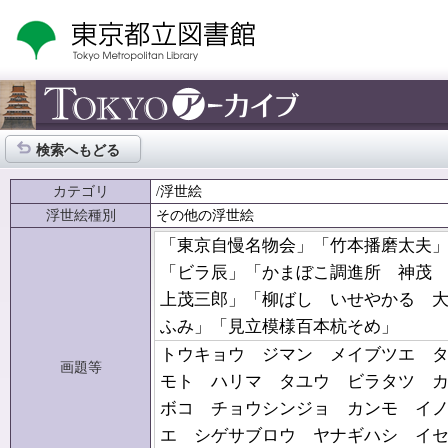
検索へもどる
カテゴリ
/浮世絵
浮世絵種別
その他の浮世絵
「東京自慢名物会」「竹本播磨太夫
「ビラ辰」「かまぼこ調進所 神茂
上茂三郎」「柳ばし いせやかる 
ふみ」「見立模様百本杭そめ」
トウキョウ ジマン メイブツエ 
画題等
モト ハリマ タユウ ビラタツ 
ボコ チョウシンジョ カンモ イ
エ シゲサブロウ ヤナギハシ イ