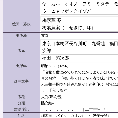
ヤ カル オオノ フミ ミタテ 
ウ ヒャッポンクイゾメ
梅素薫||案
絵師・落款
梅素薫案（「せき祢」印）
出版地
東京
東京日本橋区長谷川町十九番地 福
次郎
版元
福田 熊次郎
出版年
明治２９（1896）9
「名物と世にめてられてむかしよりかはらぬ
月の蒲鉾」「種が能く仕立が巧者で味が旨い
画中文字
ふ三拍子揃つた蒲鉾ハ魚がしの神茂より外に
し 千秋しるす」
版種
大判/錦絵/竪
分類
貼交絵////
書誌注記
；；；；；；；；；；；｜//////////////｜/
件名
梅素薫（バイソ カオル）（生没年未詳）