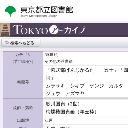
検索へもどる
カテゴリ
/浮世絵
浮世絵種別
その他の浮世絵
「紫式部げんじかるた」「五十」「
阿」
画題等
ムラサキ シキブ ゲンジ カルタ
ジュウ アズマヤ
歌川国貞（2世）
絵師・落款
梅蝶楼国貞画（年玉枠）
出版地
江戸