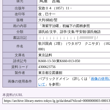
蔦屋 吉蔵
版元
出版年
安政０４（1857）11・
改印等
改，巳十一
版種
大判/錦絵/竪
画の内容
「薄紫宇治曙」初編下の図柄参照
分類
源氏絵/文学、語学/文集/平安朝/源氏物語
書誌注記
；；；；；；；；；；；｜//////////////｜/
歌川国貞（2世）（ウタガワ クニサダ）（1823
件名
880）
文庫名
東京誌料
請求記号
K660-13-50/東K660-013-050
資料コード
4300623756
製作者
東京都立図書館
パブリックドメイン （詳しくは「
画像の使用
画像の使用条件
いて
」を参照）
本資料のURL
https://archive.library.metro.tokyo.lg.jp/da/detail?tilcod=0000000003-0001