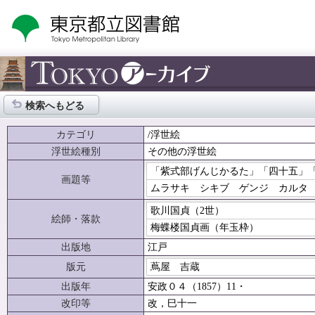
検索へもどる
カテゴリ
/浮世絵
浮世絵種別
その他の浮世絵
「紫式部げんじかるた」「四十五」
画題等
ムラサキ シキブ ゲンジ カルタ
歌川国貞（2世）
絵師・落款
梅蝶楼国貞画（年玉枠）
出版地
江戸
版元
蔦屋 吉蔵
出版年
安政０４（1857）11・
改印等
改，巳十一