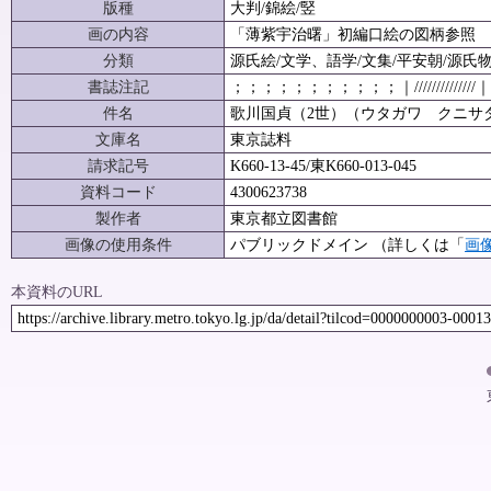
版種
大判/錦絵/竪
画の内容
「薄紫宇治曙」初編口絵の図柄参照
分類
源氏絵/文学、語学/文集/平安朝/源氏
書誌注記
；；；；；；；；；；；｜//////////////｜
件名
歌川国貞（2世）（ウタガワ クニサダ）（
文庫名
東京誌料
請求記号
K660-13-45/東K660-013-045
資料コード
4300623738
製作者
東京都立図書館
画像の使用条件
パブリックドメイン （詳しくは「
画
本資料のURL
https://archive.library.metro.tokyo.lg.jp/da/detail?tilcod=0000000003-0001