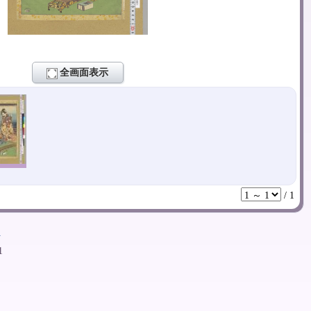
全画面表示
/
1
ト
1