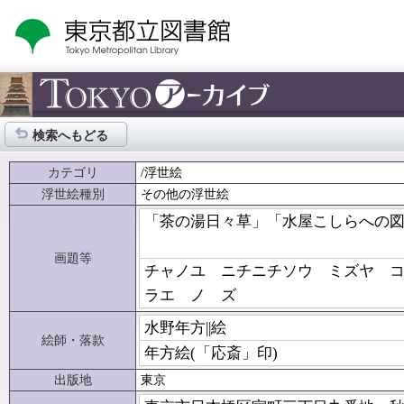
検索へもどる
カテゴリ
/浮世絵
浮世絵種別
その他の浮世絵
「茶の湯日々草」「水屋こしらへの
画題等
チャノユ ニチニチソウ ミズヤ 
ラエ ノ ズ
水野年方||絵
絵師・落款
年方絵(「応斎」印)
出版地
東京