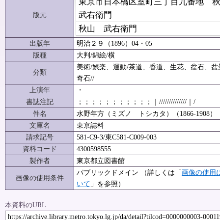
東京市日本橋区室町三丁目九番地 
武右衛門
版元
秋山 武右衛門
出版年
明治２９（1896）04・05
版種
大判/錦絵/横
美術/娯楽、運動/茶道、香道、生花、盆石、盆
分類
奇石//
上演年
・
書誌注記
；；；；；；；；；；；｜//////////////｜/
件名
水野年方（ミズノ トシカタ）（1866-1908）
文庫名
東京誌料
請求記号
581-C9-3/東C581-C009-003
資料コード
4300598555
製作者
東京都立図書館
パブリックドメイン （詳しくは「
画像の使用
画像の使用条件
いて
」を参照）
本資料のURL
https://archive.library.metro.tokyo.lg.jp/da/detail?tilcod=0000000003-0001