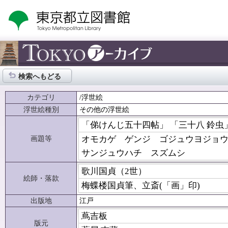
検索へもどる
カテゴリ
/浮世絵
浮世絵種別
その他の浮世絵
「俤けんじ五十四帖」 「三十八 鈴
画題等
オモカゲ ゲンジ ゴジュウヨジョ
サンジュウハチ スズムシ
歌川国貞（2世）
絵師・落款
梅蝶楼国貞筆、立斎(「画」印)
出版地
江戸
蔦吉板
版元