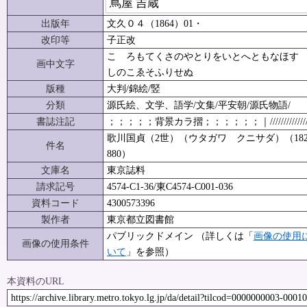
蔦屋 吉蔵
出版年
文久０４（1864）01・
改印等
子正改
こゝろもてくさのやとりをいとへともなほす
画中文字
しのこゑそふりせぬ
版種
大判/錦絵/竪
分類
源氏絵、文学、語学/文集/平安朝/源氏物語/
書誌注記
；；；；；背景カラ摺；；；；；；｜/////////////
歌川国貞（2世）（ウタガワ クニサダ）（1823
件名
880）
文庫名
東京誌料
請求記号
4574-C1-36/東C4574-C001-036
資料コード
4300573396
製作者
東京都立図書館
パブリックドメイン （詳しくは「
画像の使用
画像の使用条件
いて
」を参照）
本資料のURL
https://archive.library.metro.tokyo.lg.jp/da/detail?tilcod=0000000003-0001