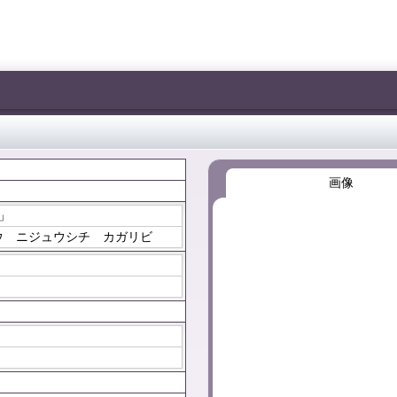
画像
火」
ウ ニジュウシチ カガリビ