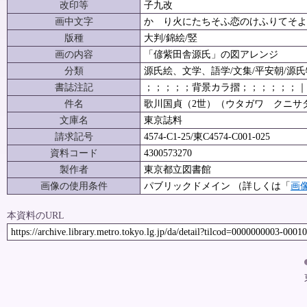
改印等
子九改
画中文字
かゝり火にたちそふ恋のけふりてそよ
版種
大判/錦絵/竪
画の内容
「偐紫田舎源氏」の図アレンジ
分類
源氏絵、文学、語学/文集/平安朝/源氏
書誌注記
；；；；；背景カラ摺；；；；；；｜////////
件名
歌川国貞（2世）（ウタガワ クニサダ）（
文庫名
東京誌料
請求記号
4574-C1-25/東C4574-C001-025
資料コード
4300573270
製作者
東京都立図書館
画像の使用条件
パブリックドメイン （詳しくは「
画
本資料のURL
https://archive.library.metro.tokyo.lg.jp/da/detail?tilcod=0000000003-0001