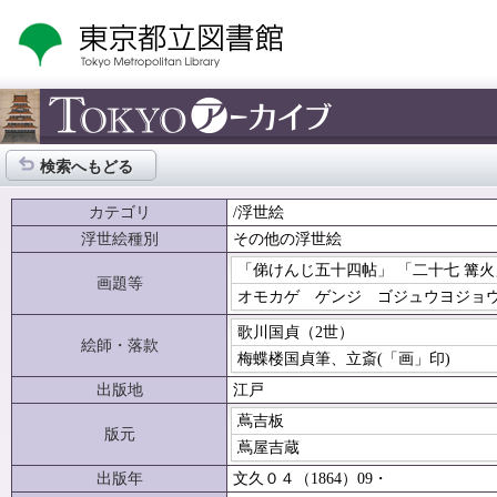
検索へもどる
カテゴリ
/浮世絵
浮世絵種別
その他の浮世絵
「俤けんじ五十四帖」 「二十七 篝
画題等
オモカゲ ゲンジ ゴジュウヨジョ
歌川国貞（2世）
絵師・落款
梅蝶楼国貞筆、立斎(「画」印)
出版地
江戸
蔦吉板
版元
蔦屋吉蔵
出版年
文久０４（1864）09・