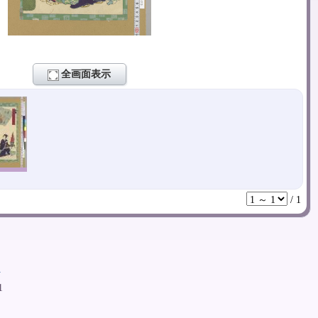
全画面表示
/
1
ト
1