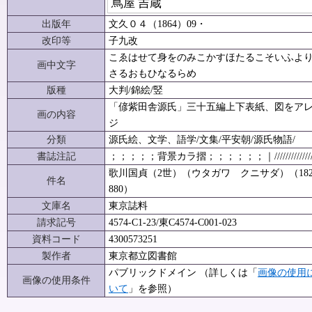
蔦屋 吉蔵
出版年
文久０４（1864）09・
改印等
子九改
こゑはせて身をのみこかすほたるこそいふよ
画中文字
さるおもひなるらめ
版種
大判/錦絵/竪
「偐紫田舎源氏」三十五編上下表紙、図をア
画の内容
ジ
分類
源氏絵、文学、語学/文集/平安朝/源氏物語/
書誌注記
；；；；；背景カラ摺；；；；；；｜/////////////
歌川国貞（2世）（ウタガワ クニサダ）（1823
件名
880）
文庫名
東京誌料
請求記号
4574-C1-23/東C4574-C001-023
資料コード
4300573251
製作者
東京都立図書館
パブリックドメイン （詳しくは「
画像の使用
画像の使用条件
いて
」を参照）