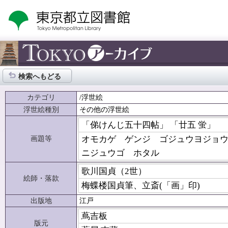
検索へもどる
カテゴリ
/浮世絵
浮世絵種別
その他の浮世絵
「俤けんじ五十四帖」 「廿五 蛍」
画題等
オモカゲ ゲンジ ゴジュウヨジョ
ニジュウゴ ホタル
歌川国貞（2世）
絵師・落款
梅蝶楼国貞筆、立斎(「画」印)
出版地
江戸
蔦吉板
版元