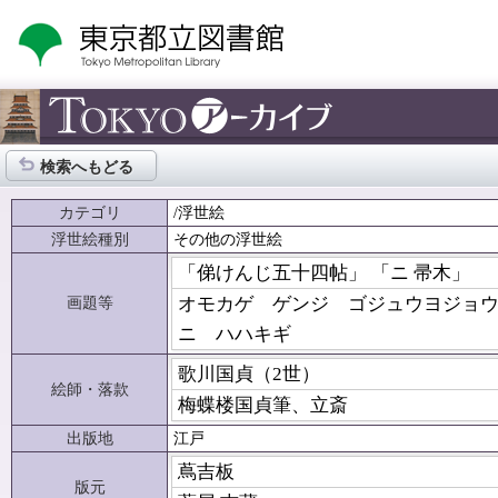
検索へもどる
カテゴリ
/浮世絵
浮世絵種別
その他の浮世絵
「俤けんじ五十四帖」 「ニ 帚木」
画題等
オモカゲ ゲンジ ゴジュウヨジョ
ニ ハハキギ
歌川国貞（2世）
絵師・落款
梅蝶楼国貞筆、立斎
出版地
江戸
蔦吉板
版元