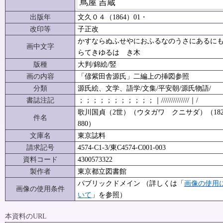
蔦屋 吉蔵
出版年
文久０４（1864）01・
改印等
子正改
かすならぬふせやにおふるなのうさにあるに
画中文字
らてきゆるはゝき木
版種
大判/錦絵/竪
画の内容
「偐紫田舎源氏」二編上の挿図参照
分類
源氏絵、文学、語学/文集/平安朝/源氏物語/
書誌注記
；；；；；；；；；；；｜//////////////｜/
歌川国貞（2世）（ウタガワ クニサダ）（1823
件名
880）
文庫名
東京誌料
請求記号
4574-C1-3/東C4574-C001-003
資料コード
4300573322
製作者
東京都立図書館
パブリックドメイン （詳しくは「
画像の使用
画像の使用条件
いて
」を参照）
本資料のURL