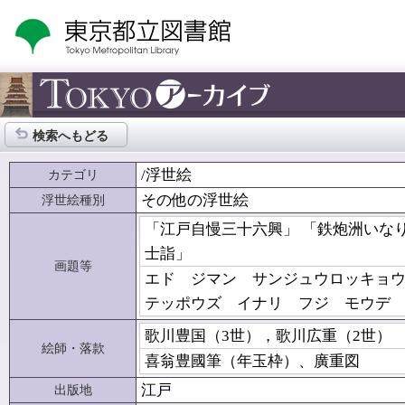
検索へもどる
/浮世絵
カテゴリ
その他の浮世絵
浮世絵種別
「江戸自慢三十六興」 「鉄炮洲いな
士詣」
画題等
エド ジマン サンジュウロッキョ
テッポウズ イナリ フジ モウデ
歌川豊国（3世），歌川広重（2世）
絵師・落款
喜翁豊國筆（年玉枠）、廣重図
江戸
出版地