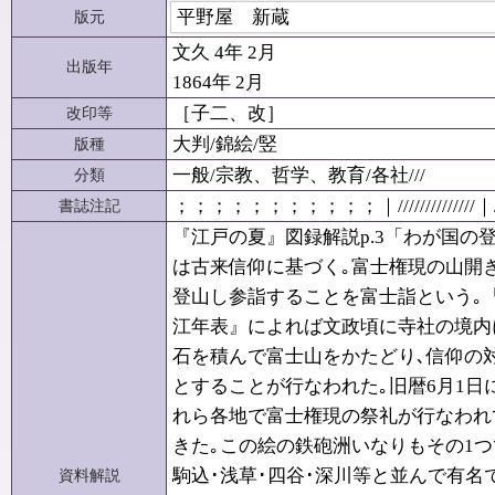
平野屋 新蔵
版元
文久 4年 2月
出版年
1864年 2月
［子二、改］
改印等
大判/錦絵/竪
版種
一般/宗教、哲学、教育/各社///
分類
；；；；；；；；；；；｜//////////////｜
書誌注記
『江戸の夏』図録解説p.3「わが国の
は古来信仰に基づく｡富士権現の山開
登山し参詣することを富士詣という｡
江年表』によれば文政頃に寺社の境内
石を積んで富士山をかたどり､信仰の
とすることが行なわれた｡旧暦6月1日
れら各地で富士権現の祭礼が行なわれ
きた｡この絵の鉄砲洲いなりもその1つ
駒込･浅草･四谷･深川等と並んで有名
資料解説