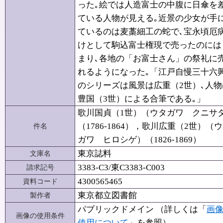
った｡絵では人造富士の中腹に日傘を
ている人物が見える｡近景の少女が手
ているのは麦藁細工の蛇で､宝永頃厄
けとして駒込富士権現で売ったのには
まり､各地の「お富士さん」の祭礼に
れるようになった｡「江戸自慢三十六
のシリーズは風景は広重（2世）､人物
豊国（3世）による合筆である｡」
歌川国貞（1世）（ウタガワ クニサ
（1786-1864），歌川広重（2世）（
件名
ガワ ヒロシゲ）（1826-1869）
東京誌料
文庫名
3383-C3/東C3383-C003
請求記号
4300565465
資料コード
東京都立図書館
製作者
パブリックドメイン （詳しくは「
画
画像の使用条件
使用について
」を参照）