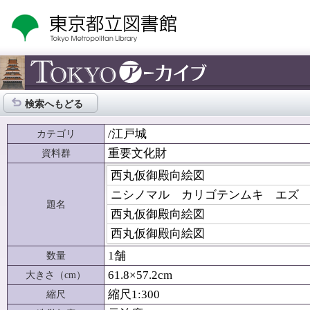
検索へもどる
/江戸城
カテゴリ
重要文化財
資料群
西丸仮御殿向絵図
ニシノマル カリゴテンムキ エズ
題名
西丸仮御殿向絵図
西丸仮御殿向絵図
1舗
数量
61.8×57.2cm
大きさ（cm）
縮尺1:300
縮尺