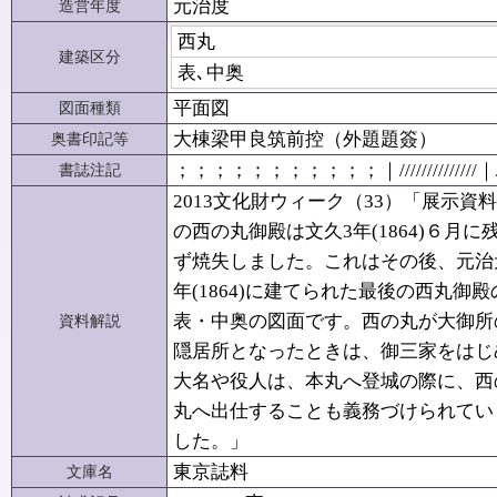
元治度
造営年度
西丸
建築区分
表､中奥
平面図
図面種類
大棟梁甲良筑前控（外題題簽）
奥書印記等
；；；；；；；；；；；｜//////////////｜
書誌注記
2013文化財ウィーク（33）「展示資料
の西の丸御殿は文久3年(1864)６月に
ず焼失しました。これはその後、元治
年(1864)に建てられた最後の西丸御殿
表・中奥の図面です。西の丸が大御所
資料解説
隠居所となったときは、御三家をはじ
大名や役人は、本丸へ登城の際に、西
丸へ出仕することも義務づけられてい
した。」
東京誌料
文庫名